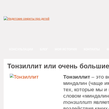
КОНСУЛЬТАЦИИ
БЛОГ
МОЯ ИСТОРИЯ
КОНТАКТЫ
Ф
Тонзиллит или очень больши
Тонзиллит
– это 
миндалин (чаще и
тех, которые мы и
словом «миндалин
тонзиллит
являет
воздействия каких